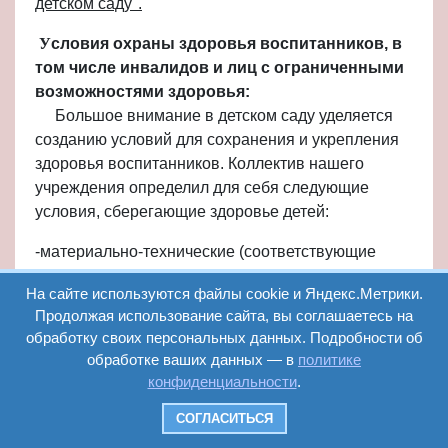
детском саду".
У
словия охраны здоровья воспитанников, в
том числе инвалидов и лиц с ограниченными
возможностями здоровья:
Большое внимание в детском саду уделяется
созданию условий для сохранения и укрепления
здоровья воспитанников. Коллектив нашего
учреждения определил для себя следующие
условия, сберегающие здоровье детей:
-материально-технические (соответствующие
нормативам помещения, мебель, оборудование,
На сайте используются файлы cookie и Яндекс.Метрики.
материалы, инвентарь, наличие необходимых
Продолжая использование сайта, вы соглашаетесь на
игрушек и пособий);
обработку своих персональных данных. Подробности об
-санитарно-эпидемиологические
обработке ваших данных — в
политике
(соответствующие нормативам освещение,
конфиденциальности
.
отопление, воздухообмен, гигиена помещений и
оборудования, соблюдение режима дня, питания,
СОГЛАСИТЬСЯ
учебных занятий);