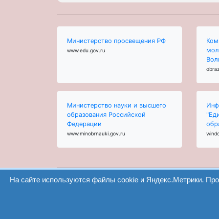
Министерство просвещения РФ
Ком
мол
www.edu.gov.ru
Вол
obraz
Министерство науки и высшего
Инф
образования Российской
"Ед
Федерации
обр
www.minobrnauki.gov.ru
wind
На сайте используются файлы cookie и Яндекс.Метрики. Пр
ООО "Центр образования и консалтинга"
Волгоград 2008-2026
Сайт создан на конструкторе ОШКОЛЕ.РУ