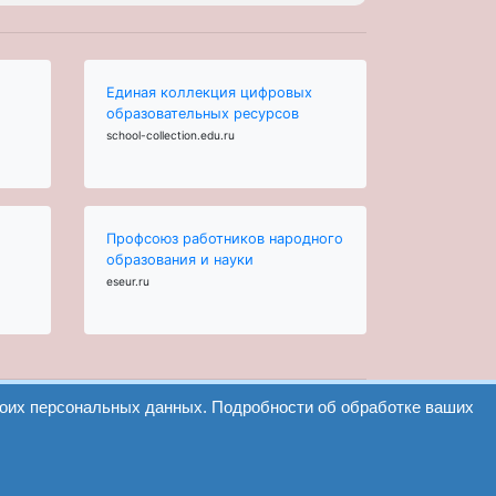
Единая коллекция цифровых
образовательных ресурсов
school-collection.edu.ru
Профсоюз работников народного
образования и науки
eseur.ru
воих персональных данных. Подробности об обработке ваших
Найти
Версия сайта для слабовидящих