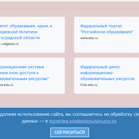
итет образования, науки и
Федеральный портал
одежной политики
"Российское образование"
гоградской области
www.edu.ru
.volganet.ru
ормационная система
Федеральный центр
иное окно доступа к
информационно-
азовательным ресурсам"
образовательных ресурсов
ow.edu.ru
fcior.edu.ru
одолжая использование сайта, вы соглашаетесь на обработку с
данных — в
политике конфиденциальности
.
вход
регистрация
СОГЛАСИТЬСЯ