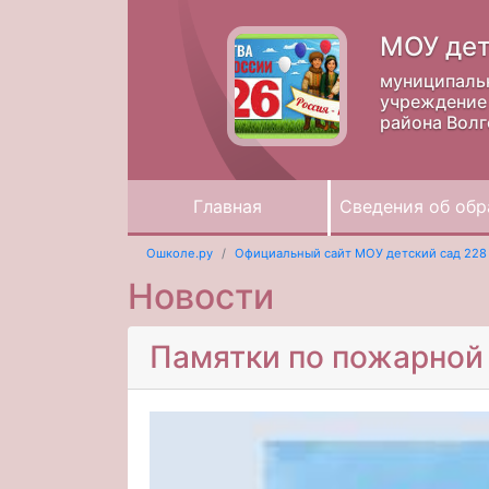
МОУ дет
муниципаль
учреждение 
района Волг
Главная
Сведения об обр
Ошколе.ру
Официальный сайт МОУ детский сад 228
Новости
Памятки по пожарной 