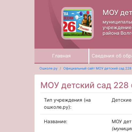
МОУ дет
муниципаль
учреждение 
района Волг
Главная
Сведения об обр
Ошколе.ру
Официальный сайт МОУ детский сад 228
МОУ детский сад 228
Тип учреждения (на
Детские
ошколе.ру):
Название:
МОУ дет
(муници