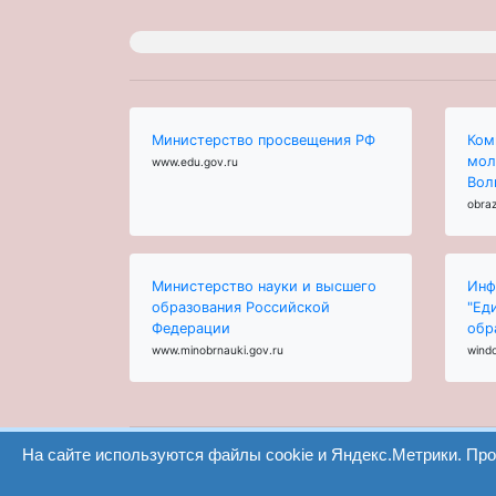
Министерство просвещения РФ
Ком
мол
www.edu.gov.ru
Вол
obraz
Министерство науки и высшего
Инф
образования Российской
"Ед
Федерации
обр
www.minobrnauki.gov.ru
wind
На сайте используются файлы cookie и Яндекс.Метрики. Пр
ООО "Центр образования и консалтинга"
Волгоград 2008-2026