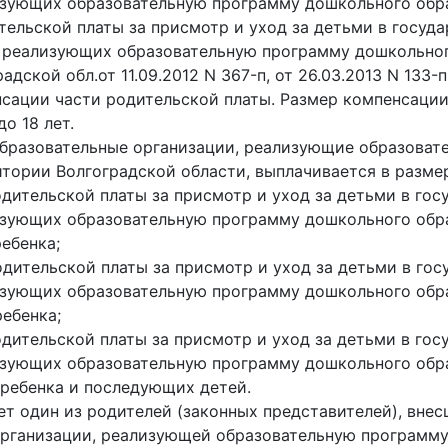
изующих образовательную программу дошкольного обра
тельской платы за присмотр и уход за детьми в госуд
, реализующих образовательную программу дошкольного
ской обл.от 11.09.2012 N 367-п, от 26.03.2013 N 133-п
нсации части родительской платы. Размер компенсации
о 18 лет.
бразовательные организации, реализующие образоват
тории Волгоградской области, выплачивается в разме
одительской платы за присмотр и уход за детьми в го
изующих образовательную программу дошкольного обр
ребенка;
одительской платы за присмотр и уход за детьми в го
изующих образовательную программу дошкольного обр
ребенка;
одительской платы за присмотр и уход за детьми в го
изующих образовательную программу дошкольного обр
о ребенка и последующих детей.
т один из родителей (законных представителей), вне
 организации, реализующей образовательную программу