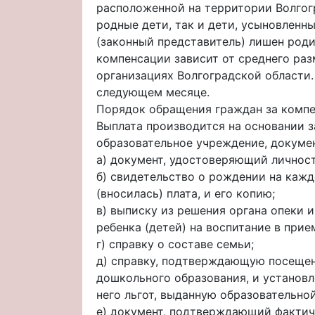
расположенной на территории Волгог
родные дети, так и дети, усыновленн
(законный представитель) лишен роди
компенсации зависит от среднего раз
организациях Волгоградской области.
следующем месяце.
Порядок обращения граждан за компе
Выплата производится на основании з
образовательное учреждение, докуме
а) документ, удостоверяющий личност
б) свидетельство о рождении на кажд
(вносилась) плата, и его копию;
в) выписку из решения органа опеки 
ребенка (детей) на воспитание в при
г) справку о составе семьи;
д) справку, подтверждающую посещен
дошкольного образования, и установ
него льгот, выданную образовательн
е) документ, подтверждающий фактич