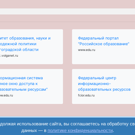
итет образования, науки и
Федеральный портал
одежной политики
"Российское образование"
гоградской области
www.edu.ru
.volganet.ru
ормационная система
Федеральный центр
иное окно доступа к
информационно-
азовательным ресурсам"
образовательных ресурсов
ow.edu.ru
fcior.edu.ru
одолжая использование сайта, вы соглашаетесь на обработку с
данных — в
политике конфиденциальности
.
вход
регистрация