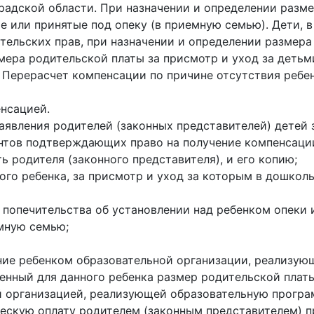
радской области. При назначении и определении разм
ые или принятые под опеку (в приемную семью). Дети, 
тельских прав, при назначении и определении размера
мера родительской платы за присмотр и уход за деть
 Перерасчет компенсации по причине отсутствия ребе
нсацией.
аявления родителей (законных представителей) детей 
нтов подтверждающих право на получение компенсаци
ь родителя (законного представителя), и его копию;
ого ребенка, за присмотр и уход за которым в дошко
и попечительства об установлении над ребенком опеки
емную семью;
ие ребенком образовательной организации, реализую
ленный для данного ребенка размер родительской плат
ой организацией, реализующей образовательную програ
ескую оплату родителем (законным представителем) п