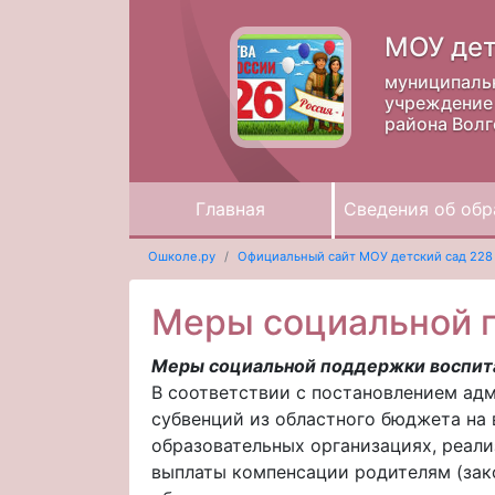
МОУ дет
муниципаль
учреждение 
района Волг
Главная
Сведения об обр
Ошколе.ру
Официальный сайт МОУ детский сад 228
Меры социальной 
Меры социальной поддержки воспит
В соответствии с постановлением ад
субвенций из областного бюджета на 
образовательных организациях, реал
выплаты компенсации родителям (зако