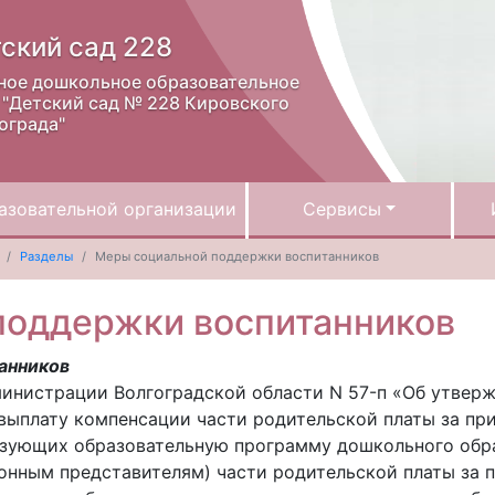
ский сад 228
ное дошкольное образовательное
"Детский сад № 228 Кировского
ограда"
азовательной организации
Сервисы
Разделы
Меры социальной поддержки воспитанников
поддержки воспитанников
анников
министрации Волгоградской области N 57-п «Об утвер
выплату компенсации части родительской платы за при
изующих образовательную программу дошкольного обра
нным представителям) части родительской платы за п