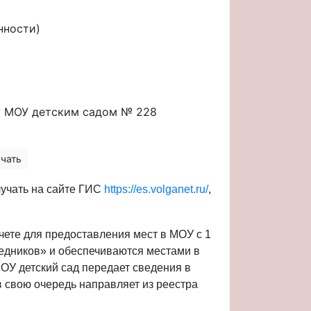
нности)
у МОУ детским садом № 228
чать
учать на сайте ГИС
https://es.volganet.ru/
,
чете для предоставления мест в МОУ с 1
редников» и обеспечиваются местами в
МОУ детский сад передает сведения в
 свою очередь направляет из реестра
.