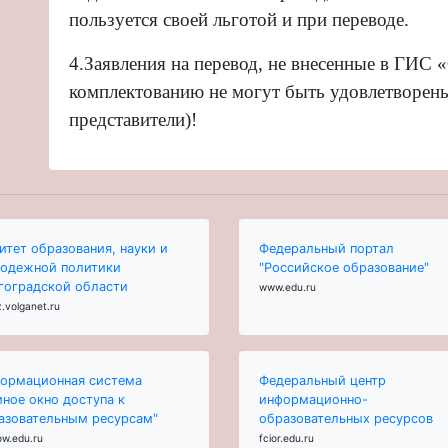
пользуется своей льготой и при переводе.
4.
Заявления на перевод, не внесенные в ГИС 
комплектованию не могут быть удовлетворен
представители)!
итет образования, науки и
Федеральный портал
одежной политики
"Российское образование"
гоградской области
www.edu.ru
.volganet.ru
ормационная система
Федеральный центр
иное окно доступа к
информационно-
азовательным ресурсам"
образовательных ресурсов
ow.edu.ru
fcior.edu.ru