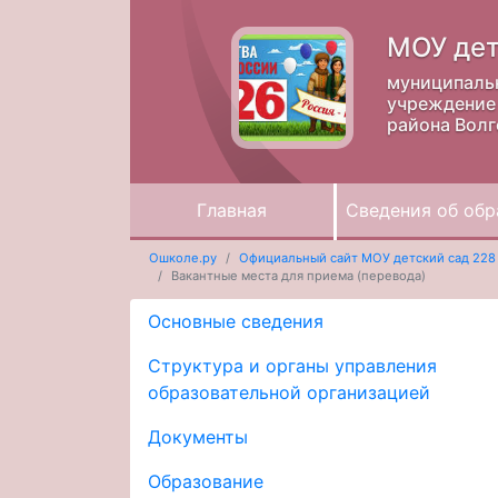
МОУ дет
муниципаль
учреждение 
района Волг
Главная
Сведения об обр
Ошколе.ру
Официальный сайт МОУ детский сад 228
Вакантные места для приема (перевода)
Основные сведения
Структура и органы управления
образовательной организацией
Документы
Образование