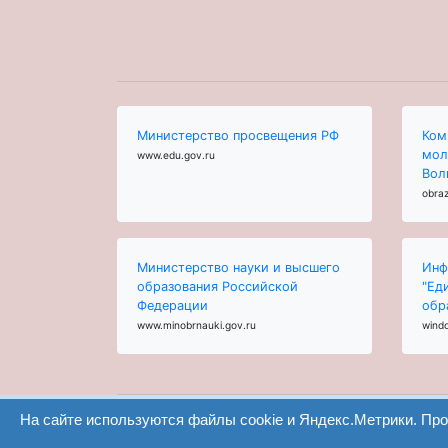
Министерство просвещения РФ
Ком
мол
www.edu.gov.ru
Вол
obraz
Министерство науки и высшего
Инф
образования Российской
"Ед
Федерации
обр
www.minobrnauki.gov.ru
wind
На сайте используются файлы cookie и Яндекс.Метрики. Пр
ООО "Центр образования и консалтинга"
Волгоград 2008-2026