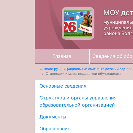
МОУ дет
муниципаль
учреждение 
района Волг
Главная
Сведения об обр
Ошколе.ру
Официальный сайт МОУ детский сад 228
Стипендии и меры поддержки обучающихся
Основные сведения
Структура и органы управления
образовательной организацией
Документы
Образование