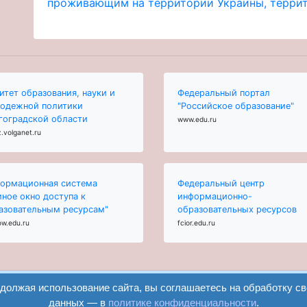
проживающим на территории Украины, террит
итет образования, науки и
Федеральный портал
одежной политики
"Российское образование"
гоградской области
www.edu.ru
.volganet.ru
ормационная система
Федеральный центр
иное окно доступа к
информационно-
азовательным ресурсам"
образовательных ресурсов
ow.edu.ru
fcior.edu.ru
одолжая использование сайта, вы соглашаетесь на обработку с
данных — в
политике конфиденциальности
.