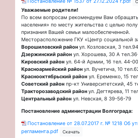
Постановление № 1537 от 27.12.2024 г.pdf
С
Уважаемые родители!
По всем вопросам рекомендуем Вам обращать
населения» по месту жительства с целью пол
признания Вашей семьи малообеспеченной.
Месторасположение ГКУ «Центр социальной з
Ворошиловский район
ул. Козловская, 3 тел.9
Дзержинский район
ул. Хорошева, 30 А тел.36
Кировский район
ул. 64-й Армии, 16 тел. 44-0
Красноармейский район
ул. Вучетича, 10 тел.
Краснооктябрьский район
ул. Еременко, 15 тел
Советский район
пр-кт Университетский, 45 т
Тракторозаводский район
ул. Дегтярева, 11 те
Центральный район
ул. Невская, 8 39-56-79
Постановление администрации Волгограда:
Постановление от 28.07.2017 г. № 1218 Об 
регламента.pdf
Скачать