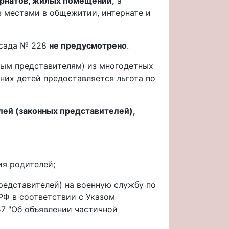
ернатов, жилых помещений,
а
в местами в общежитии, интернате и
сада № 228
не предусмотрено
.
ным представителям) из многодетных
них детей предоставляется льгота по
лей (законных представителей),
ия родителей;
редставителей) на военную службу по
Ф в соответствии с Указом
47 "Об объявлении частичной