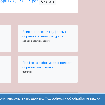
ориях ДНР ЛНР .pdf
Скачать
Единая коллекция цифровых
образовательных ресурсов
school-collection.edu.ru
Профсоюз работников народного
образования и науки
eseur.ru
воих персональных данных. Подробности об обработке ваших
Найти